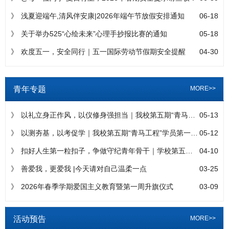
》
浅夏迎端午,清风伴安康|2026年端午节放假安排通知
06-18
》
关于举办525“心绘未来”心理手抄报比赛的通知
05-18
》
欢度五一，安全同行｜五一国际劳动节假期安全提醒
04-30
青年专题
MORE>>
》
以礼立身正作风，以仪修身强担当｜我校第五期“青马工程” 第四...
05-13
》
以测夯基，以考促学｜我校第五期“青马工程”学员第一次理论测试...
05-12
》
扣好人生第一粒扣子，争做守纪青年骨干｜学校第五期“青马工程”...
04-10
》
善爱我，更爱我 |今天请对自己温柔一点
03-25
》
2026年春季学期爱国主义教育暨第一周升旗仪式
03-09
活动预告
MORE>>