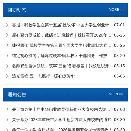
团团动态
MORE>>
》
喜报丨我校学生在第十五届“挑战杯”中国大学生创业计划竞赛重庆...
07-01
》
凝心聚力促成长，砥砺奋进启新程｜我校召开2026年春季学期团...
06-26
》
捷报频传|我校学生在第三届全国大学生职业规划大赛（重庆赛区）...
05-25
》
锚定初心航向，锤炼过硬本领|我校团干部团务工作技能培训会顺利...
05-20
》
名师双堂授课领航，筑牢“三创”备赛根基｜我校组织开展“三创赛...
05-15
》
追光雷锋|五一志愿行，暖心绽芳华
05-06
通知公告
MORE>>
》
关于举办第十届中华职业教育创新创业大赛校内选拔赛的通知
07-08
》
关于举办2026年重庆市大学生创新方法大赛校赛的通知
06-30
》
@每一位同学 夏日将至，2026年暑期安全提示请查收！
06-30