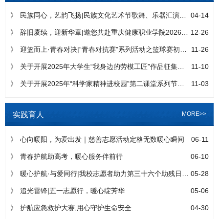
》
民族同心，艺韵飞扬|民族文化艺术节歌舞、乐器汇演节目海选启动...
04-14
》
辞旧赓续，迎新华章|邀您共赴重庆健康职业学院2026新岁之约...
12-26
》
迎篮而上·青春对决|“青春对抗赛”系列活动之篮球赛初赛顺利完...
11-26
》
关于开展2025年大学生“我身边的劳模工匠”作品征集活动的通...
11-10
》
关于开展2025年“科学家精神进校园”第二课堂系列节目《大先...
11-03
实践育人
MORE>>
》
心向暖阳，为爱出发｜慈善志愿活动定格无数暖心瞬间
06-11
》
青春护航助高考，暖心服务伴前行
06-10
》
暖心护航·与爱同行|我校志愿者助力第三十六个助残日残疾人汇演...
05-28
》
追光雷锋|五一志愿行，暖心绽芳华
05-06
》
护航应急救护大赛,用心守护生命安全
04-30