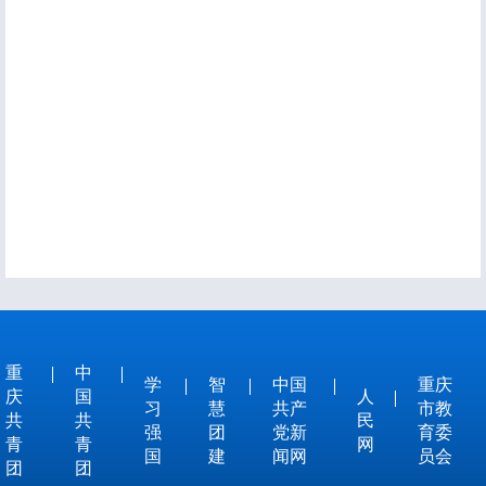
重
中
学
智
中国
重庆
庆
国
人
习
慧
共产
市教
共
共
民
强
团
党新
育委
青
青
网
国
建
闻网
员会
团
团