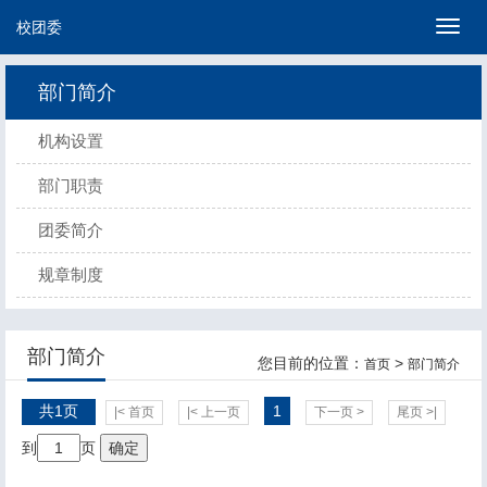
校团委
切
换
导
部门简介
航
机构设置
部门职责
团委简介
规章制度
部门简介
您目前的位置：
>
首页
部门简介
共1页
1
|< 首页
|< 上一页
下一页 >
尾页 >|
到
页
确定